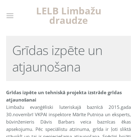
LELB Limba
žu
draudze
Grīdas izpēte un
atjaunošana
Grīdas izpēte un tehniskā projekta izstrāde grīdas
atjaunošanai
Limbažu evaņģēliski luteriskajā baznīcā 2015.gada
30.novembrī VKPAI inspektore Mārīte Putniņa un eksperts,
būvinženieris Dāvis Barbars veica baznīcas ēkas
apsekojumu. Pēc speciālistu atzinuma, grīda ir ļoti sliktā
stāvoklī un tai ir nepieciešama atjaunošana. Spēcīgi bojāti