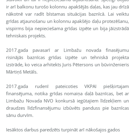
ir arī balkonu turošo kolonnu apakšējās daļas, kas jau drīzā
nākotnē var radīt bīstamas situācijas baznīcā. Lai veiktu
grīdas atjaunošanu un kolonnu apakšējo daļu protezēšanu,
vispirms bija nepieciešama grīdas izpēte un bija jāizstrādā
tehniskais projekts.
2017.gada pavasarī ar Limbažu novada finasējumu
risinājās baznīcas grīdas izpēte un tehniskā projekta
izstrāde, ko veica a
rhitekts Juris Pētersons un būvinženieris
Mārtiņš Metāls.
2017.gada rudenī pateicoties VKPAI piešķirtajam
finansējuma, notika grīdas nomaiņa daļā baznīcas, bet ar
Limbažu Novada NVO konkursā iegūtajiem līdzekļiem un
draudzes līdzfinansējumu izbūvēts panduss pie baznīcas
sānu durvīm.
Iesāktos darbus paredzēts turpināt arī nākošajos gados