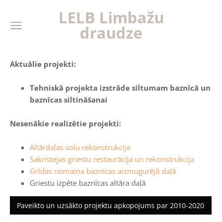
LELB Limba
žu
draudze
Aktuālie projekti:
Tehniskā projekta izstrāde siltumam baznīcā un
baznīcas siltināšanai
Nesenākie realizētie projekti:
Altārdaļas solu rekonstrukcija
Sakristejas griestu restaurācija un rekonstrukcija
Grīdas nomaiņa baznīcas aizmugurējā daļā
Griestu izpēte baznīcas altāra daļā
Paveikto un uzsākto projektu apkopojums par 2010-2020