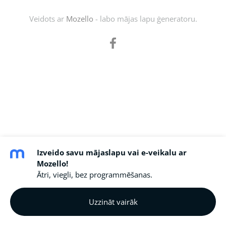
Veidots ar
Mozello
- labo mājas lapu ģeneratoru.
Izveido savu mājaslapu vai e-veikalu ar
Mozello!
Ātri, viegli, bez programmēšanas.
Uzzināt vairāk